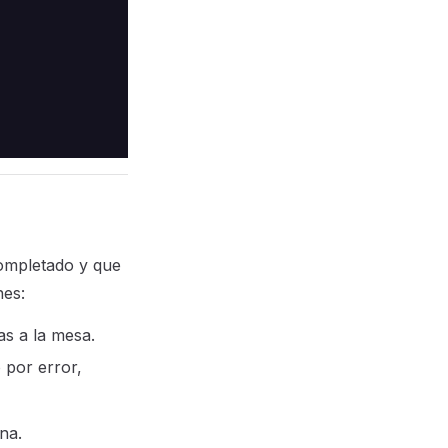
ompletado y que
nes:
s a la mesa.
 por error,
na.