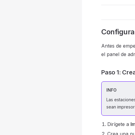
Configura
Antes de empez
el panel de ad
Paso 1: Cre
INFO
Las estacione
sean impresora
Dirígete a
I
Crea una nu