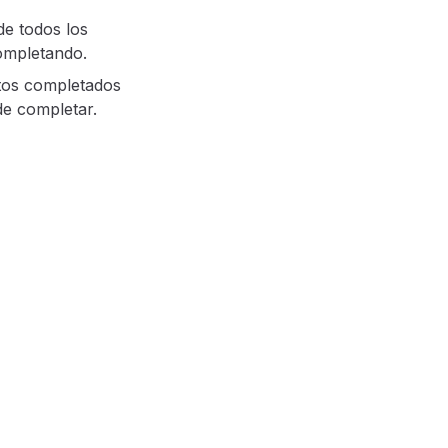
de todos los
completando.
tos completados
de completar.