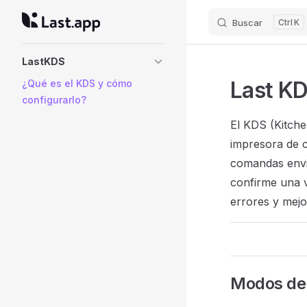
Buscar
K
Skip to content
Sidebar Navigation
LastKDS
Last KD
¿Qué es el KDS y cómo
configurarlo?
El KDS (Kitch
impresora de c
comandas envia
confirme una v
errores y mejo
Modos de