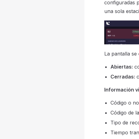
configuradas p
una sola estaci
La pantalla se
Abiertas:
co
Cerradas:
c
Información v
Código o n
Código de la
Tipo de reco
Tiempo tran