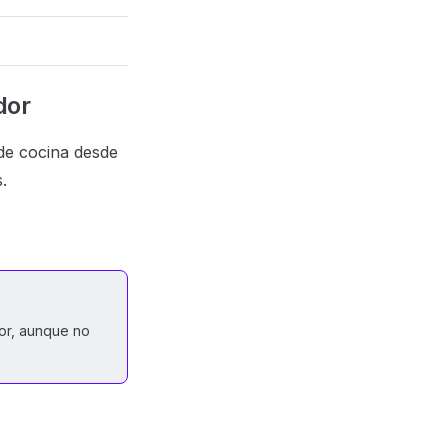
dor
de cocina desde
.
or, aunque no